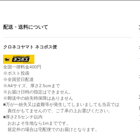
配送・送料について
クロネコヤマト ネコポス便
全国一律料金400円
※ポスト投函
※全国翌日配達
※A4サイズ、厚さ2.5cmまで
※お届け日時の指定はできません。
※郵送中の紛失時保障はありません
■万が一紛失又は盗難等が発生してしまいましても当店では
責任がもてませんので、ご了承の上お選びください。
■厚さ2.5センチ以内
おおよそ生地なら1mまでです。
規定外の場合は宅配便でのお届けとなります。