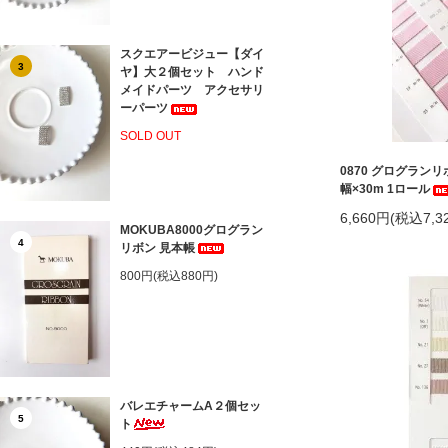
スクエアービジュー【ダイ
3
ヤ】大２個セット ハンド
メイドパーツ アクセサリ
ーパーツ
SOLD OUT
0870 グログラン
幅×30m 1ロール
6,660円(税込7,3
MOKUBA8000グログラン
4
リボン 見本帳
800円(税込880円)
バレエチャームA２個セッ
5
ト