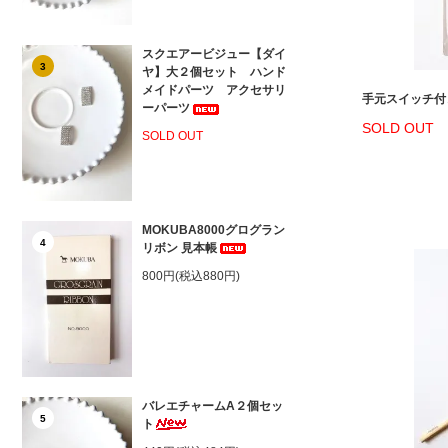
スクエアービジュー【ダイ
3
ヤ】大２個セット ハンド
メイドパーツ アクセサリ
手元スイッチ付
ーパーツ
SOLD OUT
SOLD OUT
MOKUBA8000グログラン
4
リボン 見本帳
800円(税込880円)
バレエチャームA２個セッ
5
ト