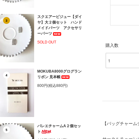
スクエアービジュー【ダイ
3
ヤ】大２個セット ハンド
メイドパーツ アクセサリ
ーパーツ
SOLD OUT
購入数
MOKUBA8000グログラン
4
リボン 見本帳
800円(税込880円)
【バッグチャームチ
バレエチャームA２個セッ
5
ト