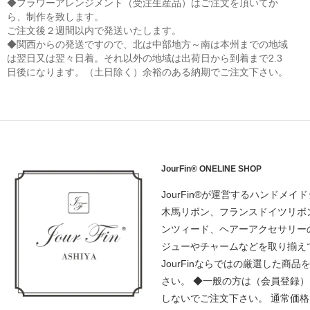
◆フラワーアレンジメント（受注生産品）はご注文を頂いてか
ら、制作を致します。
ご注文後２週間以内で発送いたします。
◆関西からの発送ですので、北は中部地方～南は本州までの地域
は翌日又は翌々日着。それ以外の地域は出荷日から到着まで2.3
日後になります。（土日除く）余裕のある納期でご注文下さい。
JourFin® ONELINE SHOP
JourFin®が運営するハンドメイ
木馬リボン、フランスドイツリボ
ンツィード、ヘアーアクセサリー
ジューやチャームなどを取り揃え
JourFinならではの厳選した商品
さい。 ◆一般の方は（会員登録
しないでご注文下さい。 通常価