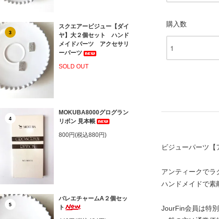
購入数
スクエアービジュー【ダイ
3
ヤ】大２個セット ハンド
メイドパーツ アクセサリ
ーパーツ
SOLD OUT
MOKUBA8000グログラン
4
リボン 見本帳
800円(税込880円)
ビジューパーツ【
アンティークでラ
ハンドメイドで素
バレエチャームA２個セッ
5
ト
JourFin会員は