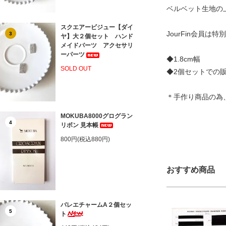
ベルベット生地の
スクエアービジュー【ダイ
JourFin会員
3
ヤ】大２個セット ハンド
メイドパーツ アクセサリ
ーパーツ
◆1.8cm幅
SOLD OUT
◆2個セットでの
＊手作り商品の為
MOKUBA8000グログラン
4
リボン 見本帳
800円(税込880円)
おすすめ商品
バレエチャームA２個セッ
5
ト