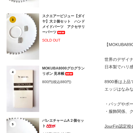
スクエアービジュー【ダイ
3
ヤ】大２個セット ハンド
メイドパーツ アクセサリ
ーパーツ
SOLD OUT
【MOKUBA8
世界のデザイナ
日本製でハリ
MOKUBA8000グログラン
4
リボン 見本帳
8900番は上
800円(税込880円)
エッジはなみ
・バッグやポ
・服飾関係、
バレエチャームA２個セッ
5
ト
JourFin