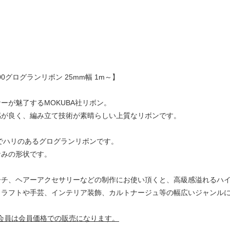
900グログランリボン 25mm幅 1m～】
ーが魅了するMOKUBA社リボン。
感が良く、編み立て技術が素晴らしい上質なリボンです。
品でハリのあるグログランリボンです。
なみの形状です。
ーチ、ヘアーアクセサリーなどの制作にお使い頂くと、高級感溢れるハ
クラフトや手芸、インテリア装飾、カルトナージュ等の幅広いジャンル
認定校会員は会員価格での販売になります。