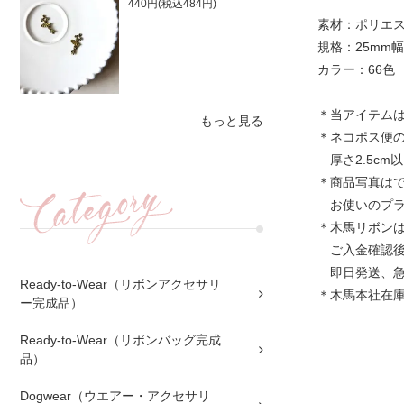
440円(税込484円)
素材：ポリエス
規格：25mm幅
カラー：66色
＊当アイテムは
もっと見る
＊ネコポス便の規
厚さ2.5cm
＊商品写真は
お使いのプラ
＊木馬リボン
ご入金確認後
即日発送、急
Ready-to-Wear（リボンアクセサリ
＊木馬本社在
ー完成品）
Ready-to-Wear（リボンバッグ完成
品）
Dogwear（ウエアー・アクセサリ