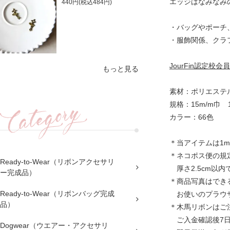
エッジはなみなみ
440円(税込484円)
・バッグやポーチ
・服飾関係、クラ
JourFin認定
もっと見る
素材：ポリエステル
規格：15m/m巾
カラー：66色
＊当アイテムは1
＊ネコポス便の規定サ
Ready-to-Wear（リボンアクセサリ
厚さ2.5cm以
ー完成品）
＊商品写真はでき
Ready-to-Wear（リボンバッグ完成
お使いのプラウザ
品）
＊木馬リボンはご
ご入金確認後7日
Dogwear（ウエアー・アクセサリ