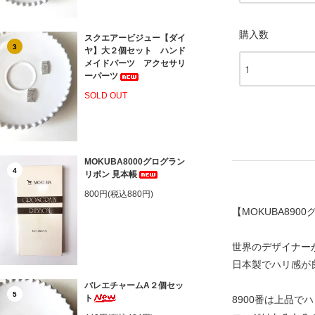
購入数
スクエアービジュー【ダイ
3
ヤ】大２個セット ハンド
メイドパーツ アクセサリ
ーパーツ
SOLD OUT
MOKUBA8000グログラン
4
リボン 見本帳
800円(税込880円)
【MOKUBA890
世界のデザイナーが
日本製でハリ感が
バレエチャームA２個セッ
5
ト
8900番は上品で