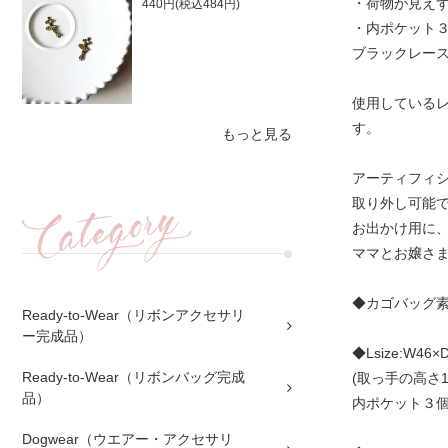
・荷物が見え
440円(税込484円)
・内ポケット
ブラックレー
使用しているレ
す。
もっと見る
アーティフィシ
取り外し可能で
お出かけ用に、
ママとお嬢さま
◆カゴバッグ素材
Ready-to-Wear（リボンアクセサリ
ー完成品）
◆Lsize:W46×
Ready-to-Wear（リボンバッグ完成
(取っ手の高さ1
品）
内ポケット３
Dogwear（ウエアー・アクセサリ