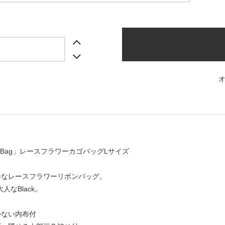
ower Bag」レースフラワーカゴバッグLサイズ
ーなレースフラワーリボンバッグ。
大人なBlack。
かない内布付