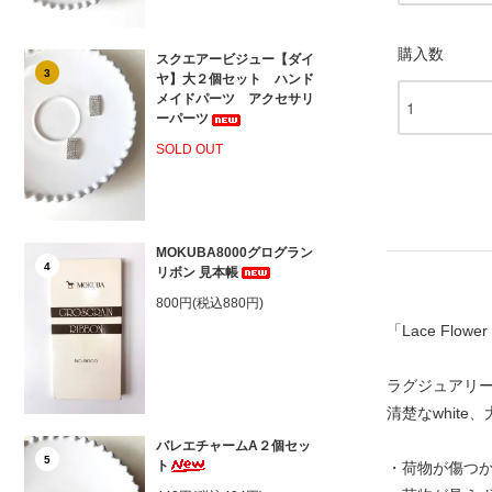
購入数
スクエアービジュー【ダイ
3
ヤ】大２個セット ハンド
メイドパーツ アクセサリ
ーパーツ
SOLD OUT
MOKUBA8000グログラン
4
リボン 見本帳
800円(税込880円)
「Lace Fl
ラグジュアリ
清楚なwhite、
バレエチャームA２個セッ
5
ト
・荷物が傷つ