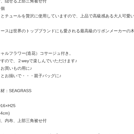
ず、隠せる上部三角被せ付
３個
スとチュールを贅沢に使用していますので、上品で高級感ある大人可愛
ースは世界のトップブランドにも愛される最高級のリボンメーカーの木馬
ャルフラワー(造花）コサージュ付き。
すので、２weyで楽しんでいただけます♪
お買いもの用に♪
とお揃いで・・・親子バッグに♪
：SEAGRASS
D16×H25
4cm)
個、内布、上部三角被せ付