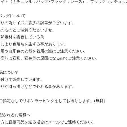
ワイト（ナチュラル：バッグ×ブラック：レース）、ブラック（ナチュラ
Sバッグについて
作りの為サイズに多少の誤差がございます。
のものとご理解くださいませ。
天然素材を染色している為、
により色落ちを生ずる事があります。
用や白系色の衣類を着用の際はご注意ください。
高熱は変形、変色等の原因になるのでご注意ください。
品について
手付けで製作しています。
りや引っ掛けなどで外れる事があります。
ご指定なしでリボンラッピングをしてお送りします。(無料）
望されるお客様へ
方に直接商品を送る場合はメールでご連絡ください。