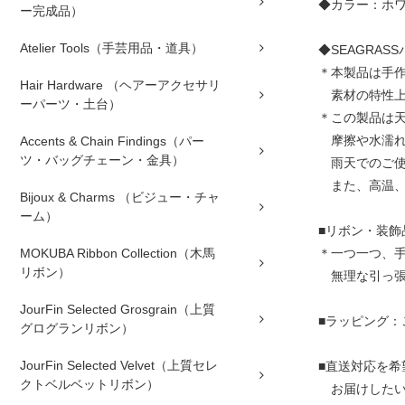
◆カラー：ホ
ー完成品）
Atelier Tools（手芸用品・道具）
◆SEAGRAS
＊本製品は手
Hair Hardware （ヘアーアクセサリ
素材の特性上
ーパーツ・土台）
＊この製品は
摩擦や水濡れ
Accents & Chain Findings（パー
ツ・バッグチェーン・金具）
雨天でのご使
また、高温、
Bijoux & Charms （ビジュー・チャ
ーム）
■リボン・装飾
MOKUBA Ribbon Collection（木馬
＊一つ一つ、
リボン）
無理な引っ張
JourFin Selected Grosgrain（上質
■ラッピング：
グログランリボン）
JourFin Selected Velvet（上質セレ
■直送対応を希
クトベルベットリボン）
お届けしたい