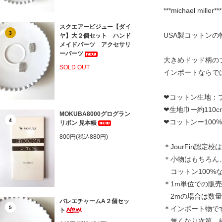
***michael miller***
スクエアービジュー【ダイ
3
USA製コットンの
ヤ】大２個セット ハンド
メイドパーツ アクセサリ
ーパーツ
大きめドッド柄の
SOLD OUT
インポートならで
❤コットン生地：
❤生地巾ー約110
MOKUBA8000グログラン
4
❤コットンー100%
リボン 見本帳
800円(税込880円)
＊JourFin認
＊小物はもちろん
コットン100%
＊1m単位での販
2mの場合は数量
バレエチャームA２個セッ
5
＊インポート物で
ト
無くなり次第、