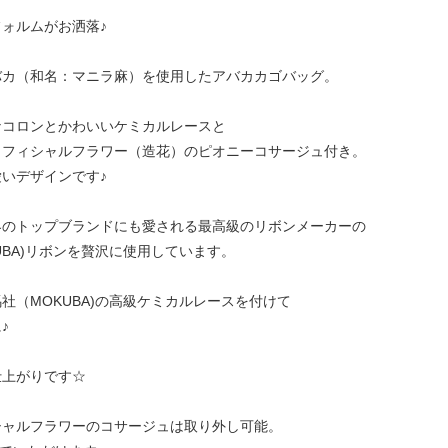
ォルムがお洒落♪
バカ（和名：マニラ麻）を使用したアバカカゴバッグ。
なコロンとかわいいケミカルレースと
ィフィシャルフラワー（造花）のピオニーコサージュ付き。
いデザインです♪
界のトップブランドにも愛される最高級のリボンメーカーの
UBA)リボンを贅沢に使用しています。
社（MOKUBA)の高級ケミカルレースを付けて
♪
仕上がりです☆
シャルフラワーのコサージュは取り外し可能。