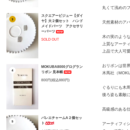
丸くて浅めのフ
スクエアービジュー【ダイ
3
ヤ】大２個セット ハンド
天然素材のア
メイドパーツ アクセサリ
ーパーツ
木の実のよう
SOLD OUT
上質なアーテ
上品で大人可愛
おリボンは世
MOKUBA8000グログラン
4
リボン 見本帳
木馬社（MOK
800円(税込880円)
ぐるりにも木馬
後ろ姿も素敵に
高級感のある
バレエチャームA２個セッ
5
ト
アーティフィ