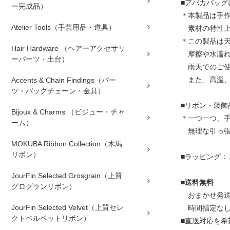
■アバカバッグ
ー完成品）
＊本製品は手
Atelier Tools（手芸用品・道具）
素材の特性上
＊この製品は
Hair Hardware （ヘアーアクセサリ
摩擦や水濡れ
ーパーツ・土台）
雨天でのご使
また、高温、
Accents & Chain Findings（パー
ツ・バッグチェーン・金具）
■リボン・装飾
Bijoux & Charms （ビジュー・チャ
＊一つ一つ、
ーム）
無理な引っ張
MOKUBA Ribbon Collection（木馬
リボン）
■ラッピング：
JourFin Selected Grosgrain（上質
■
送料無料
グログランリボン）
おまかせ発送
JourFin Selected Velvet（上質セレ
時間指定な
クトベルベットリボン）
■直送対応を希