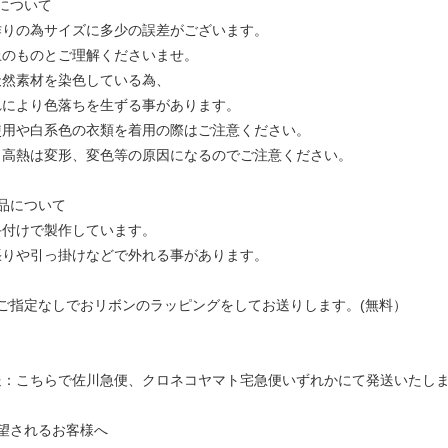
について
作りの為サイズに多少の誤差がございます。
のものとご理解くださいませ。
天然素材を染色している為、
により色落ちを生ずる事があります。
用や白系色の衣類を着用の際はご注意ください。
高熱は変形、変色等の原因になるのでご注意ください。
品について
手付けで製作しています。
りや引っ掛けなどで外れる事があります。
ご指定なしでおリボンのラッピングをしてお送りします。(無料）
：こちらで佐川急便、クロネコヤマト宅急便いずれかにて発送いたし
し
望されるお客様へ