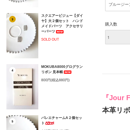
スクエアービジュー【ダイ
3
ヤ】大２個セット ハンド
購入数
メイドパーツ アクセサリ
ーパーツ
SOLD OUT
MOKUBA8000グログラン
4
リボン 見本帳
800円(税込880円)
『Jou
本革リ
バレエチャームA２個セッ
5
ト